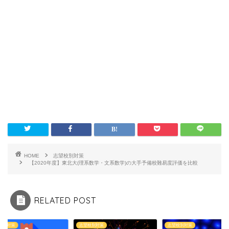
HOME
志望校別対策
【2020年度】東北大(理系数学・文系数学)の大手予備校難易度評価を比較
RELATED POST
校別対策
志望校別対策
志望校別対策