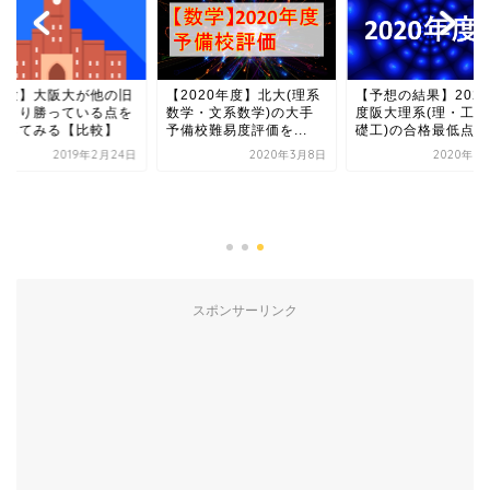
受験】大阪大が他の旧
【2020年度】北大(理系
【予想の結果】202
大より勝っている点を
数学・文系数学)の大手
度阪大理系(理・工・
挙してみる【比較】
予備校難易度評価を...
礎工)の合格最低点予.
2019年2月24日
2020年3月8日
2020年5
スポンサーリンク