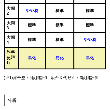
大問
やや易
標準
標準
2
大問
標準
標準
標準
3
大問
標準
標準
やや易
4
昨年
(※
易化
易化
易化
比
1)
(※1)河合塾：5段階評価, 駿台＆代ゼミ：3段階評価
分析