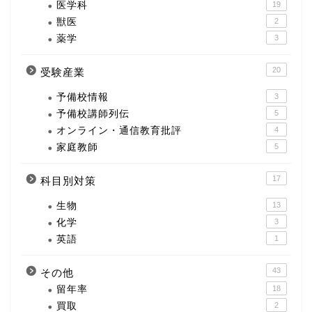
医学科
19
獣医
2
薬学
3
20
受験産業
予備校情報
3
予備校講師列伝
5
オンライン・通信教育批評
4
家庭教師
5
17
科目別対策
生物
13
化学
3
英語
1
43
その他
留年率
18
買取
2