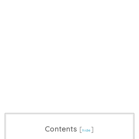
Contents
[
]
hide