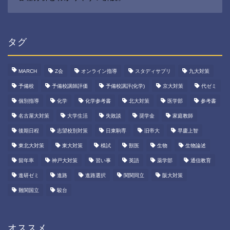
タグ
MARCH
Z会
オンライン指導
スタディサプリ
九大対策
予備校
予備校講師評価
予備校講評(化学)
京大対策
代ゼミ
個別指導
化学
化学参考書
北大対策
医学部
参考書
名古屋大対策
大学生活
失敗談
奨学金
家庭教師
後期日程
志望校別対策
日東駒専
旧帝大
早慶上智
東北大対策
東大対策
模試
獣医
生物
生物論述
留年率
神戸大対策
習い事
英語
薬学部
通信教育
進研ゼミ
進路
進路選択
関関同立
阪大対策
難関国立
駿台
オススメ