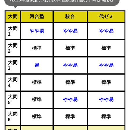
大問
河合塾
駿台
代ゼミ
大問
やや易
やや易
やや易
1
大問
標準
標準
標準
2
大問
易
やや易
やや易
3
大問
標準
標準
標準
4
大問
標準
やや易
やや易
5
大問
標準
標準
標準
6