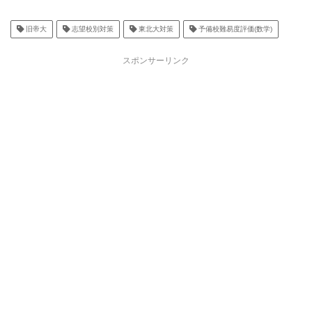
旧帝大
志望校別対策
東北大対策
予備校難易度評価(数学)
スポンサーリンク