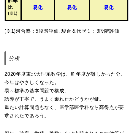
昨年
比
易化
易化
易化
(※1)
(※1)河合塾：5段階評価, 駿台＆代ゼミ：3段階評価
分析
2020年度東北大理系数学は、昨年度が難しかった分、
今年はやさしくなった。
易～標準の基本問題で構成。
誘導が丁寧で、うまく乗れたかどうかが鍵。
重たい計算問題もなく、医学部医学科なら高得点が要
求されたであろう。