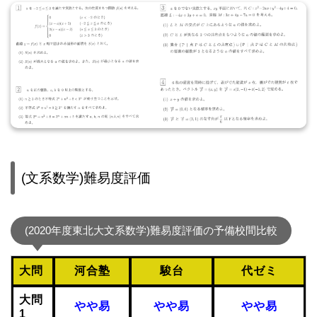
(文系数学)難易度評価
(2020年度東北大文系数学)難易度評価の予備校間比較
大問
河合塾
駿台
代ゼミ
大問
やや易
やや易
やや易
1