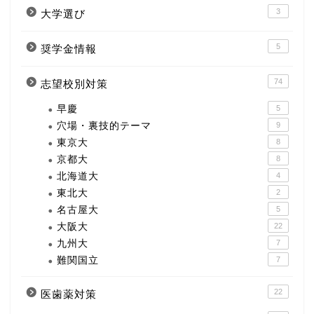
3
大学選び
5
奨学金情報
74
志望校別対策
早慶
5
穴場・裏技的テーマ
9
東京大
8
京都大
8
北海道大
4
東北大
2
名古屋大
5
大阪大
22
九州大
7
難関国立
7
22
医歯薬対策