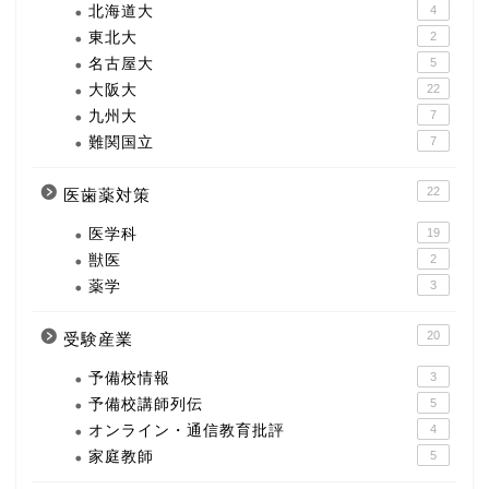
北海道大
4
東北大
2
名古屋大
5
大阪大
22
九州大
7
難関国立
7
22
医歯薬対策
医学科
19
獣医
2
薬学
3
20
受験産業
予備校情報
3
予備校講師列伝
5
オンライン・通信教育批評
4
家庭教師
5