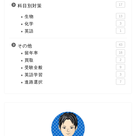
17
科目別対策
生物
13
化学
3
英語
1
43
その他
留年率
18
買取
2
受験全般
9
英語学習
3
進路選択
7