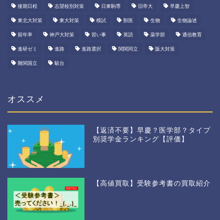
後期日程
志望校別対策
日東駒専
旧帝大
早慶上智
東北大対策
東大対策
模試
獣医
生物
生物論述
留年率
神戸大対策
習い事
英語
薬学部
通信教育
進研ゼミ
進路
進路選択
関関同立
阪大対策
難関国立
駿台
オススメ
【返済不要】早慶？医学部？タイプ
別奨学金ランキング【評価】
【高値買取】受験参考書の買取紹介