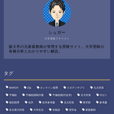
シュガー
大学受験アナリスト
阪大卒の元家庭教師が管理する受験サイト。大学受験の
各種分析とわかりやすい解説。
タグ
MARCH
Z会
オンライン指導
スタディサプリ
九大対策
予備校
予備校講師評価
予備校講評(化学)
京大対策
代ゼミ
個別指導
化学
化学参考書
北大対策
医学部
参考書
名古屋大対策
大学生活
失敗談
奨学金
家庭教師