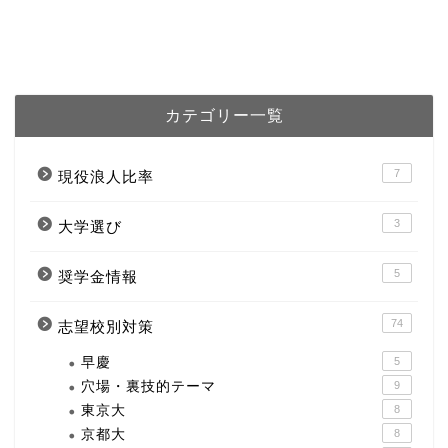
カテゴリー一覧
7
現役浪人比率
3
大学選び
5
奨学金情報
74
志望校別対策
早慶
5
穴場・裏技的テーマ
9
東京大
8
京都大
8