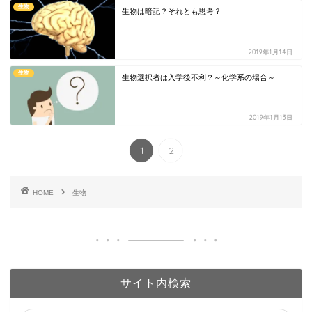
生物
生物は暗記？それとも思考？
2019年1月14日
生物
生物選択者は入学後不利？～化学系の場合～
2019年1月13日
1
2
HOME
生物
サイト内検索