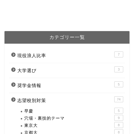
カテゴリー一覧
7
現役浪人比率
3
大学選び
5
奨学金情報
74
志望校別対策
早慶
5
穴場・裏技的テーマ
9
東京大
8
京都大
8