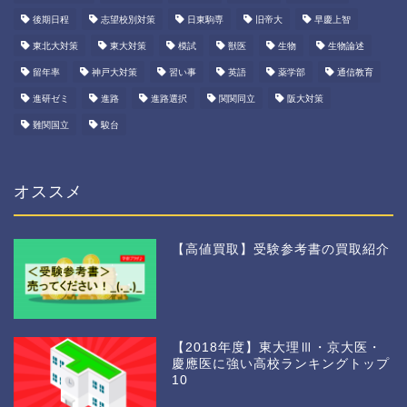
後期日程
志望校別対策
日東駒専
旧帝大
早慶上智
東北大対策
東大対策
模試
獣医
生物
生物論述
留年率
神戸大対策
習い事
英語
薬学部
通信教育
進研ゼミ
進路
進路選択
関関同立
阪大対策
難関国立
駿台
オススメ
【高値買取】受験参考書の買取紹介
【2018年度】東大理Ⅲ・京大医・
慶應医に強い高校ランキングトップ
10