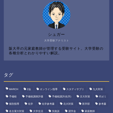
シュガー
大学受験アナリスト
阪大卒の元家庭教師が管理する受験サイト。大学受験の
各種分析とわかりやすい解説。
タグ
MARCH
Z会
オンライン指導
スタディサプリ
九大対策
予備校
予備校講師評価
予備校講評(化学)
京大対策
代ゼミ
個別指導
化学
化学参考書
北大対策
医学部
参考書
名古屋大対策
大学生活
失敗談
奨学金
家庭教師