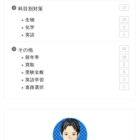
17
科目別対策
生物
13
化学
3
英語
1
43
その他
留年率
18
買取
2
受験全般
9
英語学習
3
進路選択
7