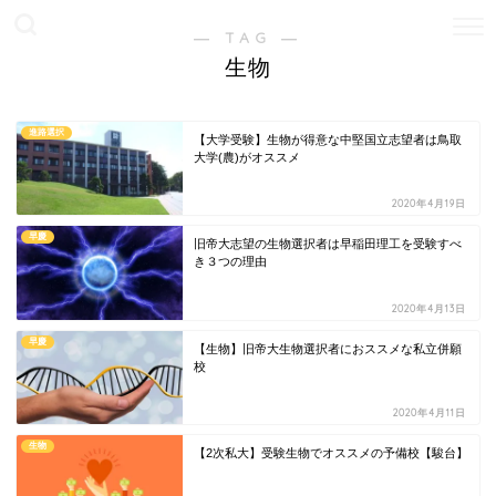
― TAG ―
生物
進路選択
【大学受験】生物が得意な中堅国立志望者は鳥取
大学(農)がオススメ
2020年4月19日
早慶
旧帝大志望の生物選択者は早稲田理工を受験すべ
き３つの理由
2020年4月13日
早慶
【生物】旧帝大生物選択者におススメな私立併願
校
2020年4月11日
生物
【2次私大】受験生物でオススメの予備校【駿台】