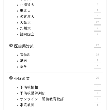
北海道大
4
東北大
2
名古屋大
5
大阪大
22
九州大
7
難関国立
7
22
医歯薬対策
医学科
19
獣医
2
薬学
3
20
受験産業
予備校情報
3
予備校講師列伝
5
オンライン・通信教育批評
4
家庭教師
5