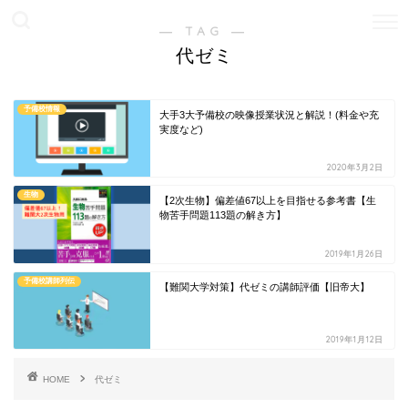
― TAG ―
代ゼミ
予備校情報
大手3大予備校の映像授業状況と解説！(料金や充
実度など)
2020年3月2日
生物
【2次生物】偏差値67以上を目指せる参考書【生
物苦手問題113題の解き方】
2019年1月26日
予備校講師列伝
【難関大学対策】代ゼミの講師評価【旧帝大】
2019年1月12日
HOME
代ゼミ