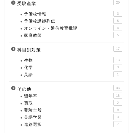
20
受験産業
予備校情報
3
予備校講師列伝
5
オンライン・通信教育批評
4
家庭教師
5
17
科目別対策
生物
13
化学
3
英語
1
43
その他
留年率
18
買取
2
受験全般
9
英語学習
3
進路選択
7