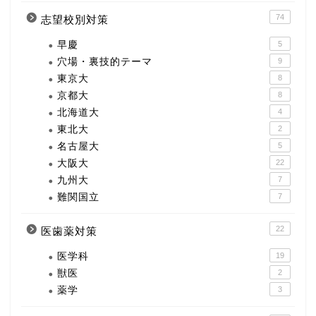
74
志望校別対策
早慶
5
穴場・裏技的テーマ
9
東京大
8
京都大
8
北海道大
4
東北大
2
名古屋大
5
大阪大
22
九州大
7
難関国立
7
22
医歯薬対策
医学科
19
獣医
2
薬学
3