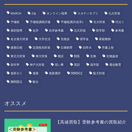
MARCH
Z会
オンライン指導
スタディサプリ
九大対策
予備校
予備校講師評価
予備校講評(化学)
京大対策
代ゼミ
個別指導
化学
化学参考書
北大対策
医学部
参考書
名古屋大対策
大学生活
失敗談
奨学金
家庭教師
後期日程
志望校別対策
日東駒専
旧帝大
早慶上智
東北大対策
東大対策
模試
獣医
生物
生物論述
留年率
神戸大対策
習い事
英語
薬学部
通信教育
進研ゼミ
進路
進路選択
関関同立
阪大対策
難関国立
駿台
オススメ
【高値買取】受験参考書の買取紹介