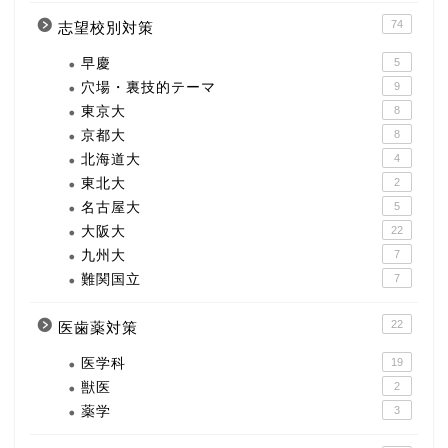
74
志望校別対策
早慶
5
穴場・裏技的テーマ
9
東京大
8
京都大
8
北海道大
4
東北大
2
名古屋大
5
大阪大
22
九州大
7
難関国立
7
22
医歯薬対策
医学科
19
獣医
2
薬学
3