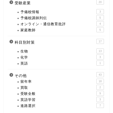
20
受験産業
予備校情報
3
予備校講師列伝
5
オンライン・通信教育批評
4
家庭教師
5
17
科目別対策
生物
13
化学
3
英語
1
43
その他
留年率
18
買取
2
受験全般
9
英語学習
3
進路選択
7