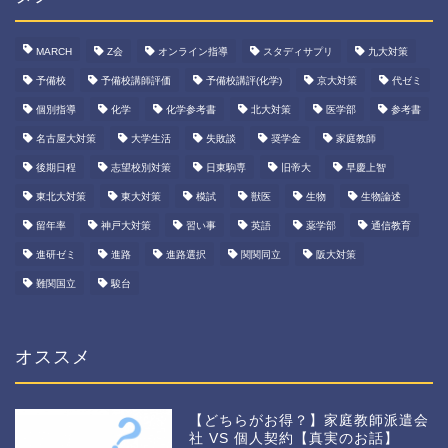
MARCH
Z会
オンライン指導
スタディサプリ
九大対策
予備校
予備校講師評価
予備校講評(化学)
京大対策
代ゼミ
個別指導
化学
化学参考書
北大対策
医学部
参考書
名古屋大対策
大学生活
失敗談
奨学金
家庭教師
後期日程
志望校別対策
日東駒専
旧帝大
早慶上智
東北大対策
東大対策
模試
獣医
生物
生物論述
留年率
神戸大対策
習い事
英語
薬学部
通信教育
進研ゼミ
進路
進路選択
関関同立
阪大対策
難関国立
駿台
オススメ
【どちらがお得？】家庭教師派遣会
社 VS 個人契約【真実のお話】