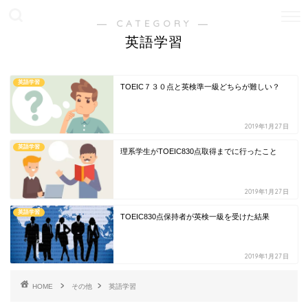
― CATEGORY ―
英語学習
英語学習
TOEIC７３０点と英検準一級どちらが難しい？
2019年1月27日
英語学習
理系学生がTOEIC830点取得までに行ったこと
2019年1月27日
英語学習
TOEIC830点保持者が英検一級を受けた結果
2019年1月27日
HOME
その他
英語学習