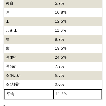
教育
5.7%
理
10.8%
工
12.5%
芸術工
11.6%
農
8.7%
歯
19.5%
医(医)
24.5%
医(保)
7.9%
薬(臨床)
6.3%
薬(創薬)
0.0%
平均
11.3%