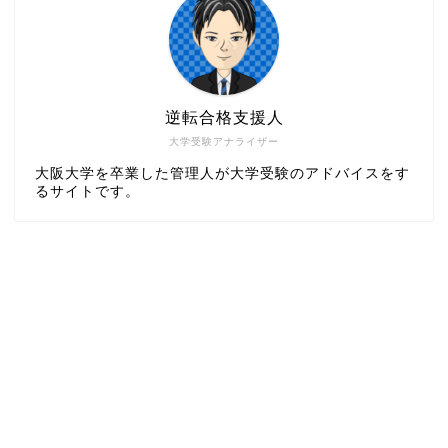
逆転合格支援人
大学受験アナライザー
大阪大学を卒業した管理人が大学受験のアドバイスをす
るサイトです。