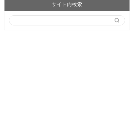
サイト内検索