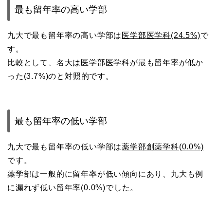
最も留年率の高い学部
九大で最も留年率の高い学部は
医学部医学科(24.5%)
で
す。
比較として、名大は医学部医学科が最も留年率が低か
った(3.7%)のと対照的です。
最も留年率の低い学部
九大で最も留年率の低い学部は
薬学部創薬学科(0.0%)
です。
薬学部は一般的に留年率が低い傾向にあり、九大も例
に漏れず低い留年率(0.0%)でした。