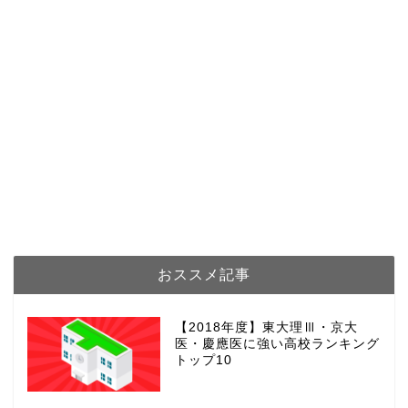
おススメ記事
【2018年度】東大理Ⅲ・京大
医・慶應医に強い高校ランキング
トップ10