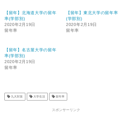
【留年】北海道大学の留年
【留年】東北大学の留年率
率(学部別)
(学部別)
2020年2月19日
2020年2月19日
留年率
留年率
【留年】名古屋大学の留年
率(学部別)
2020年2月19日
留年率
九大対策
大学生活
留年率
スポンサーリンク