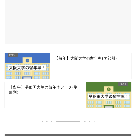
【留年】大阪大学の留年率(学部別)
【留年】早稲田大学の留年率データ(学
部別)