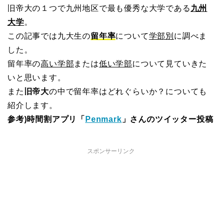
旧帝大の１つで九州地区で最も優秀な大学である
九州
大学
。
この記事では九大生の
留年率
について
学部別
に調べま
した。
留年率の
高い学部
または
低い学部
について見ていきた
いと思います。
また
旧帝大
の中で留年率はどれぐらいか？についても
紹介します。
参考)時間割アプリ「
Penmark
」さんのツイッター投稿
スポンサーリンク