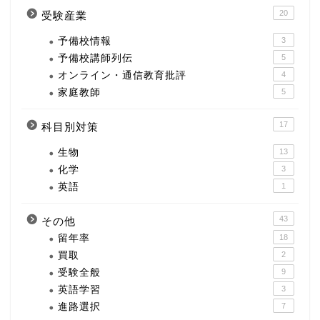
20
受験産業
予備校情報
3
予備校講師列伝
5
オンライン・通信教育批評
4
家庭教師
5
17
科目別対策
生物
13
化学
3
英語
1
43
その他
留年率
18
買取
2
受験全般
9
英語学習
3
進路選択
7