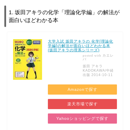
1. 坂田アキラの化学「理論化学編」の解法が
面白いほどわかる本
大学入試 坂田アキラの 化学[理論化
学編]の解法が面白いほどわかる本
(坂田アキラの理系シリーズ)
カエレ
posted with
バ
坂田 アキラ
KADOKAWA/中経
出版 2014-10-11
Amazonで探す
楽天市場で探す
Yahooショッピングで探す