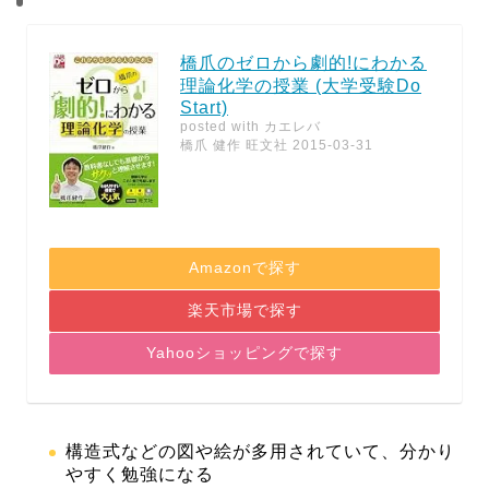
橋爪のゼロから劇的!にわかる
理論化学の授業 (大学受験Do
Start)
posted with
カエレバ
橋爪 健作 旺文社 2015-03-31
Amazonで探す
楽天市場で探す
Yahooショッピングで探す
構造式などの図や絵が多用されていて、分かり
やすく勉強になる