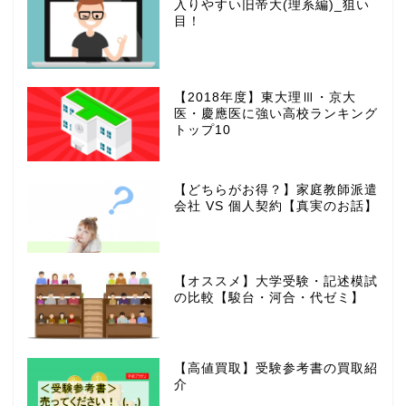
入りやすい旧帝大(理系編)_狙い
目！
【2018年度】東大理Ⅲ・京大
医・慶應医に強い高校ランキング
トップ10
【どちらがお得？】家庭教師派遣
会社 VS 個人契約【真実のお話】
【オススメ】大学受験・記述模試
の比較【駿台・河合・代ゼミ】
【高値買取】受験参考書の買取紹
介