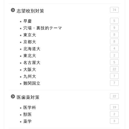
74
志望校別対策
早慶
5
穴場・裏技的テーマ
9
東京大
8
京都大
8
北海道大
4
東北大
2
名古屋大
5
大阪大
22
九州大
7
難関国立
7
22
医歯薬対策
医学科
19
獣医
2
薬学
3