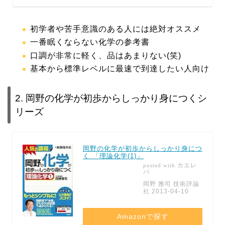
初学者や苦手意識のある人には絶対オススメ
一番眠くならない化学の参考書
口調が非常に軽く、品はあまりない(笑)
基本から標準レベルに最速で到達したい人向け
2. 岡野の化学が初歩からしっかり身につくシ
リーズ
岡野の化学が初歩からしっかり身につ
く 「理論化学(1)」
カエレ
posted with
バ
岡野 雅司 技術評論
社 2013-04-10
Amazonで探す