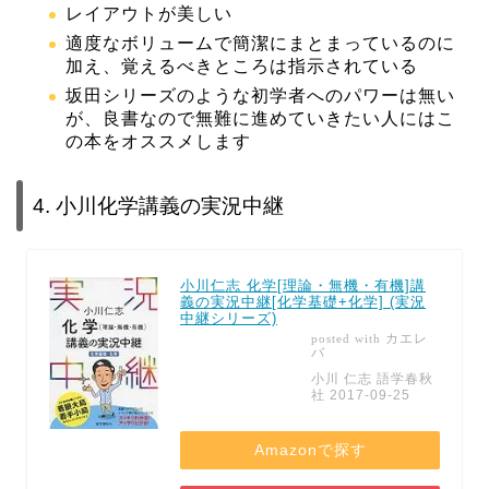
レイアウトが美しい
適度なボリュームで簡潔にまとまっているのに
加え、覚えるべきところは指示されている
坂田シリーズのような初学者へのパワーは無い
が、良書なので無難に進めていきたい人にはこ
の本を
オススメ
します
4. 小川化学講義の実況中継
小川仁志 化学[理論・無機・有機]講
義の実況中継[化学基礎+化学] (実況
中継シリーズ)
カエレ
posted with
バ
小川 仁志 語学春秋
社 2017-09-25
Amazonで探す