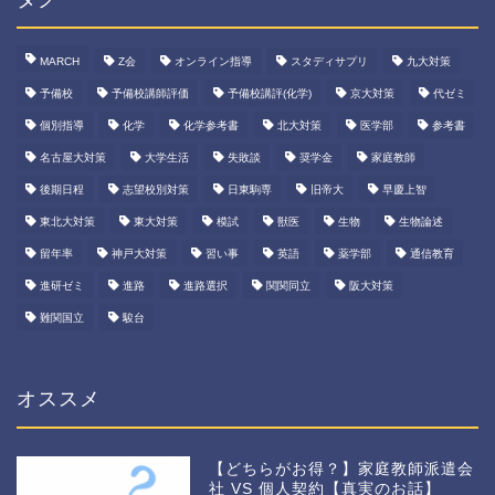
MARCH
Z会
オンライン指導
スタディサプリ
九大対策
予備校
予備校講師評価
予備校講評(化学)
京大対策
代ゼミ
個別指導
化学
化学参考書
北大対策
医学部
参考書
名古屋大対策
大学生活
失敗談
奨学金
家庭教師
後期日程
志望校別対策
日東駒専
旧帝大
早慶上智
東北大対策
東大対策
模試
獣医
生物
生物論述
留年率
神戸大対策
習い事
英語
薬学部
通信教育
進研ゼミ
進路
進路選択
関関同立
阪大対策
難関国立
駿台
オススメ
【どちらがお得？】家庭教師派遣会
社 VS 個人契約【真実のお話】