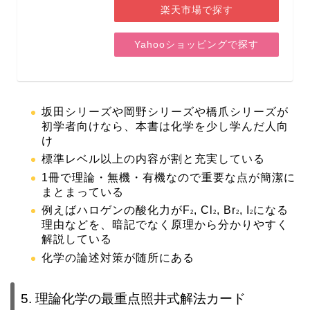
楽天市場で探す
Yahooショッピングで探す
坂田シリーズや岡野シリーズや橋爪シリーズが
初学者向けなら、本書は化学を少し学んだ人向
け
標準レベル以上の内容が割と充実している
1冊で理論・無機・有機なので重要な点が簡潔に
まとまっている
例えばハロゲンの酸化力がF
, Cl
, Br
, I
になる
2
2
2
2
理由などを、暗記でなく原理から分かりやすく
解説している
化学の
論述対策
が随所にある
5. 理論化学の最重点照井式解法カード