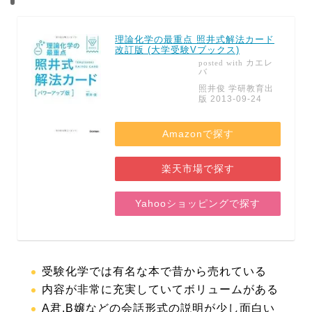
理論化学の最重点 照井式解法カード
改訂版 (大学受験Vブックス)
カエレ
posted with
バ
照井俊 学研教育出
版 2013-09-24
Amazonで探す
楽天市場で探す
Yahooショッピングで探す
受験化学では有名な本で昔から売れている
内容が非常に充実していてボリュームがある
A君,B嬢などの会話形式の説明が少し面白い