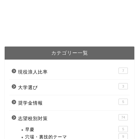
カテゴリー一覧
7
現役浪人比率
3
大学選び
5
奨学金情報
74
志望校別対策
早慶
5
穴場・裏技的テーマ
9