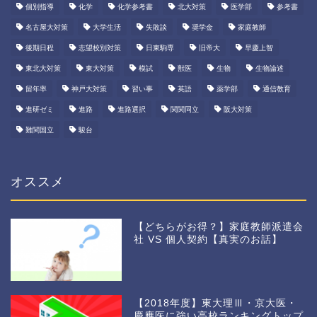
個別指導
化学
化学参考書
北大対策
医学部
参考書
名古屋大対策
大学生活
失敗談
奨学金
家庭教師
後期日程
志望校別対策
日東駒専
旧帝大
早慶上智
東北大対策
東大対策
模試
獣医
生物
生物論述
留年率
神戸大対策
習い事
英語
薬学部
通信教育
進研ゼミ
進路
進路選択
関関同立
阪大対策
難関国立
駿台
オススメ
【どちらがお得？】家庭教師派遣会
社 VS 個人契約【真実のお話】
【2018年度】東大理Ⅲ・京大医・
慶應医に強い高校ランキングトップ