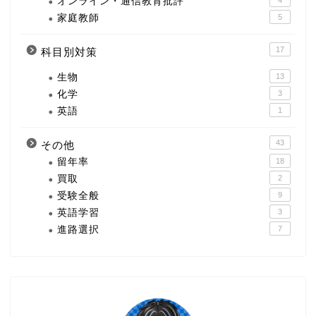
オンライン・通信教育批評
家庭教師
5
17
科目別対策
生物
13
化学
3
英語
1
43
その他
留年率
18
買取
2
受験全般
9
英語学習
3
進路選択
7