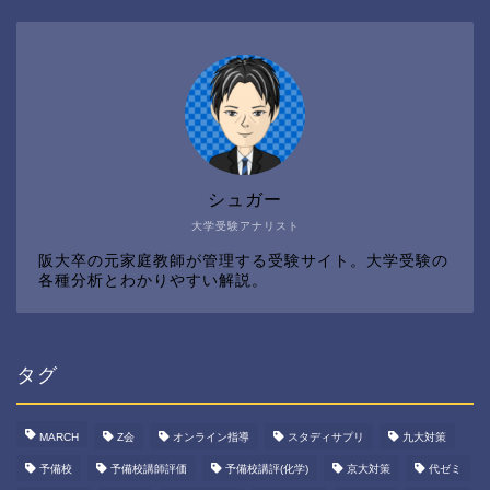
シュガー
大学受験アナリスト
阪大卒の元家庭教師が管理する受験サイト。大学受験の
各種分析とわかりやすい解説。
タグ
MARCH
Z会
オンライン指導
スタディサプリ
九大対策
予備校
予備校講師評価
予備校講評(化学)
京大対策
代ゼミ